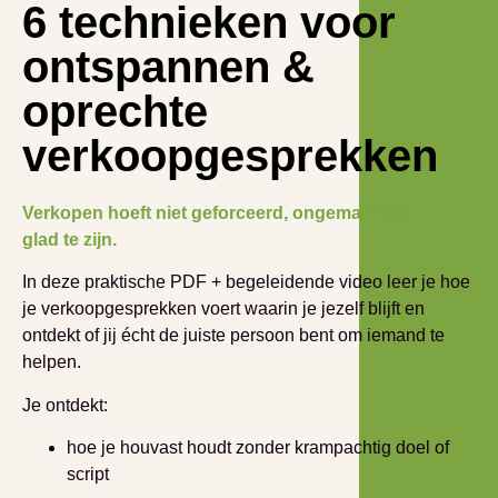
6 technieken voor
ontspannen &
oprechte
verkoopgesprekken
Verkopen hoeft niet geforceerd, ongemakkelijk of
glad te zijn.
In deze praktische PDF + begeleidende video leer je hoe
je verkoopgesprekken voert waarin je jezelf blijft en
ontdekt of jij écht de juiste persoon bent om iemand te
helpen.
Je ontdekt:
hoe je houvast houdt zonder krampachtig doel of
script